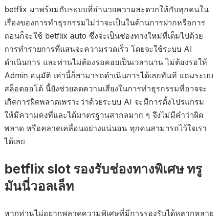
betflix มาพร้อมกับระบบที่อำนวยความสะดวกให้กับทุกคนใน
เรื่องของการทำธุรกรรมไม่ว่าจะเป็นในด้านการฝากหรือการ
ถอนก็จะใช้ betflix auto ซึ่งจะเป็นช่องทางใหม่ที่เต็มไปด้วย
การทำรายการที่เเสนจะความรวดเร็ว โดยจะใช้ระบบ AI
ดำเนินการ และท่านไม่ต้องรอคอยเป็นเวลานาน ไม่ต้องรอให้
Admin อนุมัติ เท่านี้ก็สามารถดำเนินการได้เลยทันที เเถมระบบ
สล็อตออโต้ นี้ยังช่วยลดความเสี่ยงในการทำธุรกรรมที่อาจจะ
เกิดการผิดพลาดเพราะว่าด้วยระบบ AI จะมีการตั้งโปรแกรม
ให้มีความคงที่และได้มาตรฐานสากลมาก ๆ จึงไม่มีคำว่าผิด
พลาด หรือคลาดเคลื่อนอย่างแน่นอน ทุกคนสามารถไว้ใจเรา
ได้เลย
betflix slot รองรับช่องทางพิเศษ ทรู
มันนี่วอลเล็ท
หากท่านไม่อยากพลาดความพิเศษที่มีการรองรับได้หลากหลาย